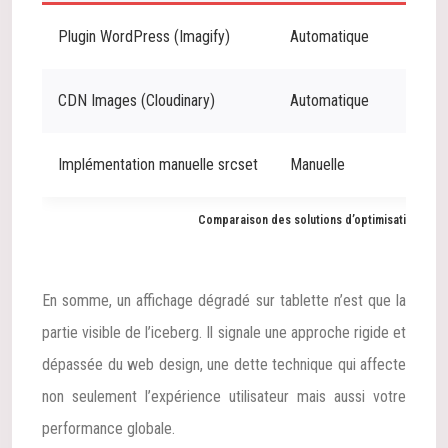
Plugin WordPress (Imagify)
Automatique
0
CDN Images (Cloudinary)
Automatique
0
Implémentation manuelle srcset
Manuelle
T
Comparaison des solutions d’optimisation d’im
En somme, un affichage dégradé sur tablette n’est que la
partie visible de l’iceberg. Il signale une approche rigide et
dépassée du web design, une dette technique qui affecte
non seulement l’expérience utilisateur mais aussi votre
performance globale.