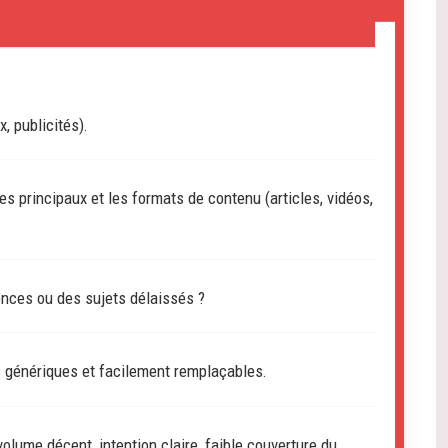
, publicités).
s principaux et les formats de contenu (articles, vidéos,
ences ou des sujets délaissés ?
s génériques et facilement remplaçables.
olume décent, intention claire, faible couverture du