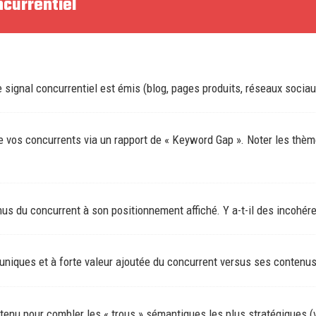
ncurrentiel
 signal concurrentiel est émis (blog, pages produits, réseaux sociaux
e vos concurrents via un rapport de « Keyword Gap ». Noter les thème
us du concurrent à son positionnement affiché. Y a-t-il des incohér
uniques et à forte valeur ajoutée du concurrent versus ses contenu
ntenu pour combler les « trous » sémantiques les plus stratégiques (v