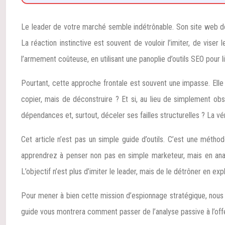
Le leader de votre marché semble indétrônable. Son site web dom
La réaction instinctive est souvent de vouloir l’imiter, de vis
l’armement coûteuse, en utilisant une panoplie d’outils SEO pour 
Pourtant, cette approche frontale est souvent une impasse. Elle v
copier, mais de déconstruire ? Et si, au lieu de simplement obs
dépendances et, surtout, déceler ses failles structurelles ? La vé
Cet article n’est pas un simple guide d’outils. C’est une méth
apprendrez à penser non pas en simple marketeur, mais en analy
L’objectif n’est plus d’imiter le leader, mais de le détrôner en exp
Pour mener à bien cette mission d’espionnage stratégique, nous 
guide vous montrera comment passer de l’analyse passive à l’offe