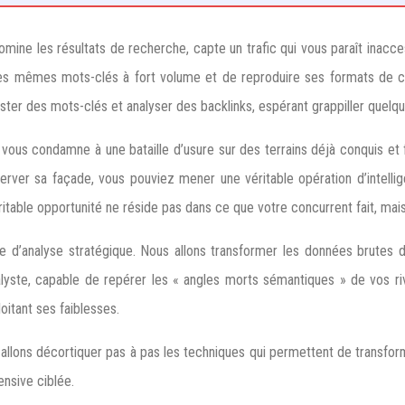
ine les résultats de recherche, capte un trafic qui vous paraît inacces
er les mêmes mots-clés à fort volume et de reproduire ses formats de 
lister des mots-clés et analyser des backlinks, espérant grappiller quel
ous condamne à une bataille d’usure sur des terrains déjà conquis et for
erver sa façade, vous pouviez mener une véritable opération d’intelli
ritable opportunité ne réside pas dans ce que votre concurrent fait, mais
ode d’analyse stratégique. Nous allons transformer les données brutes
ste, capable de repérer les « angles morts sémantiques » de vos riva
loitant ses faiblesses.
allons décortiquer pas à pas les techniques qui permettent de transfo
nsive ciblée.