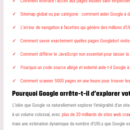
Comment interdire l’accès aux pages inutiles sans empêcher
Sitemap global ou par catégorie : comment aider Google à dé
L’erreur de navigation à facettes qui génère des millions d’U
Comment savoir exactement quelles pages Googlebot visite l
Comment différer le JavaScript non essentiel pour laisser la
Pourquoi un code source allégé et indenté aide-t-il Google à
Comment scanner 5000 pages en une heure pour trouver les
Pourquoi Google arrête-t-il d’explorer vot
L’idée que Google va naturellement explorer l’intégralité d’un si
à un volume colossal, avec
plus de 20 milliards de sites web cra
mais une estimation dynamique du nombre d’URLs que Google est p