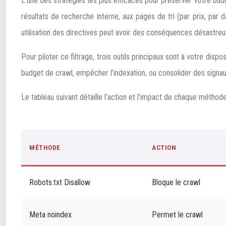
L’une des stratégies les plus efficaces pour préserver votre bud
résultats de recherche interne, aux pages de tri (par prix, pa
utilisation des directives peut avoir des conséquences désastr
Pour piloter ce filtrage, trois outils principaux sont à votre dis
budget de crawl, empêcher l’indexation, ou consolider des signa
Le tableau suivant détaille l’action et l’impact de chaque méthode
MÉTHODE
ACTION
Robots.txt Disallow
Bloque le crawl
Meta noindex
Permet le crawl