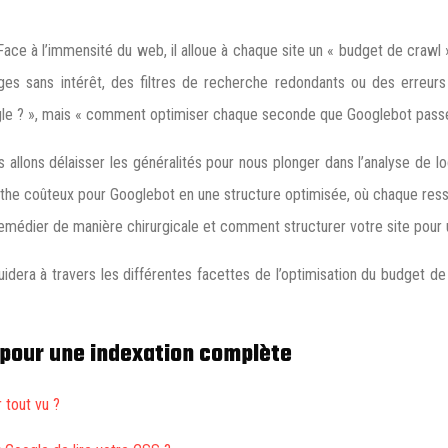
e à l’immensité du web, il alloue à chaque site un « budget de crawl »,
es sans intérêt, des filtres de recherche redondants ou des erreurs t
ogle ? », mais « comment optimiser chaque seconde que Googlebot passe
llons délaisser les généralités pour nous plonger dans l’analyse de logs
inthe coûteux pour Googlebot en une structure optimisée, où chaque ress
médier de manière chirurgicale et comment structurer votre site pour 
idera à travers les différentes facettes de l’optimisation du budget d
 pour une indexation complète
 tout vu ?