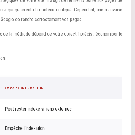
tégiques de votre site. Il s’agit de fermer la porte aux pages de
suivi qui génèrent du contenu dupliqué. Cependant, une mauvaise
t Google de rendre correctement vos pages.
choix de la méthode dépend de votre objectif précis : économiser le
ion.
IMPACT INDEXATION
Peut rester indexé si liens externes
Empêche l’indexation