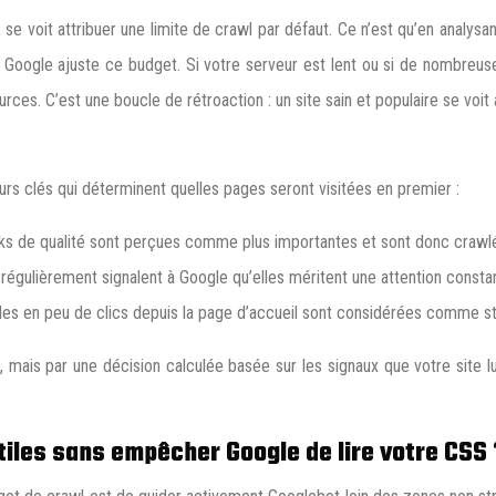
u, se voit attribuer une limite de crawl par défaut. Ce n’est qu’en analy
ue Google ajuste ce budget. Si votre serveur est lent ou si de nombreu
es. C’est une boucle de rétroaction : un site sain et populaire se voit a
urs clés qui déterminent quelles pages seront visitées en premier :
ks de qualité sont perçues comme plus importantes et sont donc craw
régulièrement signalent à Google qu’elles méritent une attention consta
s en peu de clics depuis la page d’accueil sont considérées comme str
ais par une décision calculée basée sur les signaux que votre site lui 
tiles sans empêcher Google de lire votre CSS 